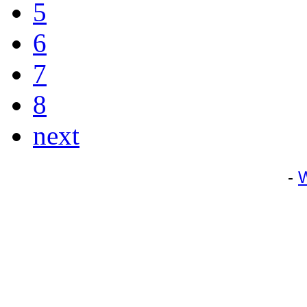
5
6
7
8
next
-